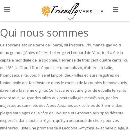
Qui nous sommes
Ce Toscane est une terre de liberté, dit l’histoire. L’humanité gay Voici
deux grands génies nés, Michel-Ange et Léonard de Vinci, ici, il a été la
capitale mondiale de la sodomie, l’Fiorenze de trois cent quatre cents, ici,
en 1853, le Grand-Duc Léopold Ier depenalizzò, d’abord en Italie,
l’homosexualité, voici Pise et Empoli, deux villes et leurs registres de
l’union civile ont fait l’histoire dans le chemin de la couples homosexuels
italien et à la même dignité. Ce Toscane est une grande et belle terre, ils
disent tout. De grandes villes aux petits villages médiévaux, par les
majestueux sommets des Alpes Apuanes aux collines de Sienne, des
plages sauvages de la côte de Livourne et Grosseto aux spas détente
dispersés dans toute la région, qu’il ya beaucoup de choix pour vos
itinéraires. Juste une promenade à Lecciona, «mythique» et belle plage, à