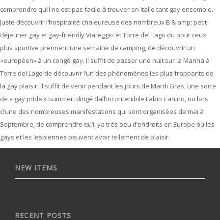
comprendre qu’il ne est pas facile à trouver en Italie tant gay ensemble.
Juste découvrir l’hospitalité chaleureuse des nombreux B & amp; petit-
déjeuner gay et gay-friendly Viareggio et Torre del Lago ou pour ceux
plus sportive prennent une semaine de camping, de découvrir un
«européen» à un congé gay. Il suffit de passer une nuit sur la Marina à
Torre del Lago de découvrir l’un des phénomènes les plus frappants de
la gay plaisir. Il suffit de venir pendant les jours de Mardi Gras, une sorte
de « gay pride » Summer, dirigé dall’incontenibile Fabio Canino, ou lors
d’une des nombreuses manifestations qui sont organisées de mai à
Septembre, de comprendre qu’il ya très peu d’endroits en Europe où les
gays et les lesbiennes peuvent avoir tellement de plaisir.
NEW ITEMS
RECENT POSTS