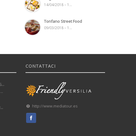
14/04/2018 – 1...
Tonfano Street Food
09/03/2018 – 1...
CONTATTACI
..
..
http://www.mediatour.es
..