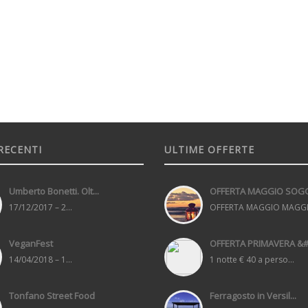
RECENTI
ULTIME OFFERTE
Umberto Bonetti. Olt...
OFFERTA MAGGIO SOGG.
17/12/2017 – 2...
OFFERTA MAGGIO MAGGI.
VeganFest
OFFERTA PRIMAVERA &#.
14/04/2018 – 1...
1 notte € 40 a perso...
Tonfano Street Food
Ferragosto in Versil...