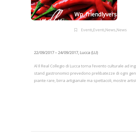
Wp_friendlyvers
Eventi
,
Eventi
,
News
,
News
22/09/2017 – 24/09/2017, Lucca (LU)
Al Il Real Collegio di Lucca torna l’evento culturale ad 
stand gastronomici prevedono prelibatezze di ogni gener
piante rare, birra artigianale ma spettacoli, mostre arti