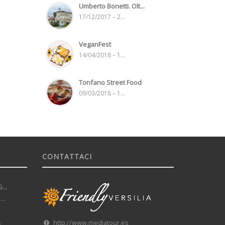
Umberto Bonetti. Olt...
17/12/2017 – 2...
VeganFest
14/04/2018 – 1...
Tonfano Street Food
09/03/2018 – 1...
CONTATTACI
..
..
http://www.mediatour.es