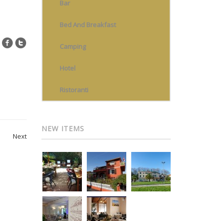
Bar
Bed And Breakfast
Camping
Hotel
Ristoranti
NEW ITEMS
Next