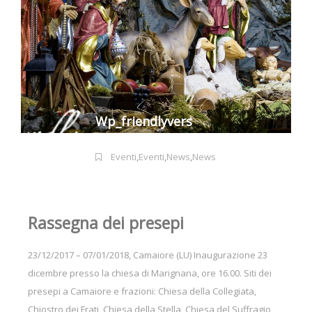
Wp_friendlyvers
Eventi
,
Eventi
,
News
,
News
Rassegna dei presepi
23/12/2017 – 07/01/2018, Camaiore (LU) Inaugurazione 23
dicembre presso la chiesa di Marignana, ore 16.00. Siti dei
presepi a Camaiore e frazioni: Chiesa della Collegiata,
Chiostro dei Frati, Chiesa della Stella, Chiesa del Suffragio,