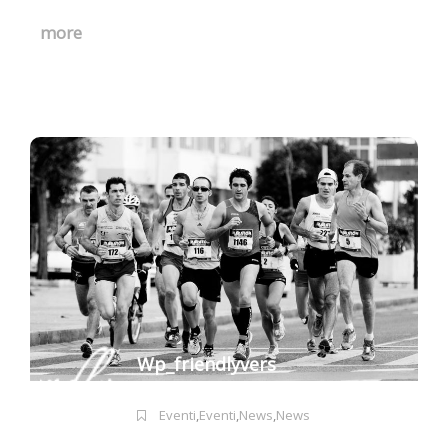
more
Wp_friendlyvers
Eventi
,
Eventi
,
News
,
News