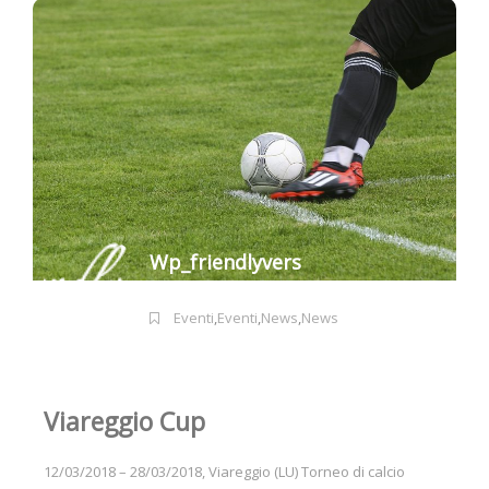
Wp_friendlyvers
Eventi
,
Eventi
,
News
,
News
Viareggio Cup
12/03/2018 – 28/03/2018, Viareggio (LU) Torneo di calcio