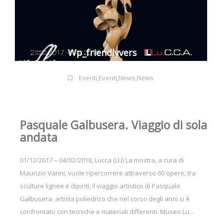
Wp_friendlyvers
Eventi
,
Eventi
,
News
,
News
Pasquale Galbusera. Viaggio di sola
andata
01/12/2017 – 04/02/2018, Lucca (LU) La mostra, a cura di
Maurizio Vanni, vuole ripercorrere attraverso 60 opere, tra
sculture lignee e dipinti, il viaggio artistico di Pasquale
Galbusera, artista poliedrico che nel corso degli anni si è
confrontato con tecniche e materiali differenti. Museo Lu...