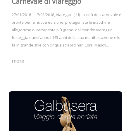
Carnevale di Viareggio
27/01/2018 – 17/02/2018, Viareggio (LU) La città del carnevale è
pronta per la nuova edizione: protagoniste le macchine
allegoriche di cartapesta più grandi del mondo! Viareggio
festeggia quest’anno i 145 anni della sua manifestazione e lo
fa in grande stile con cinque straordinari Corsi Masch...
more