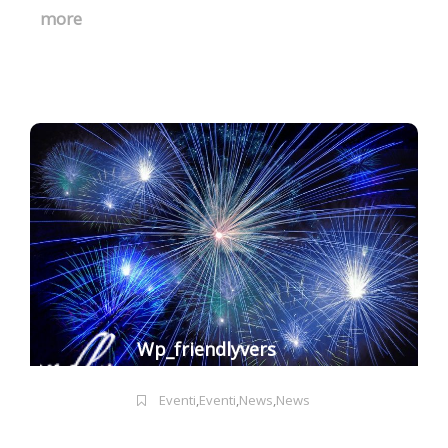
more
Wp_friendlyvers
Eventi
,
Eventi
,
News
,
News