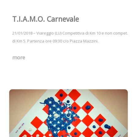
T.I.A.M.O. Carnevale
21/01/2018 – Viareggio (LU) Competitiva di Km 10 e non compet.
di Km 5. Partenza ore 09:30 c/o Piazza Mazzini.
more