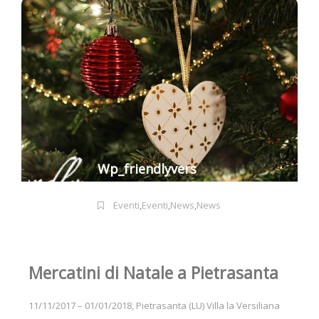
Wp_friendlyvers
Eventi
,
Eventi
,
News
,
News
Mercatini di Natale a Pietrasanta
11/11/2017 – 01/01/2018, Pietrasanta (LU) Villa la Versiliana