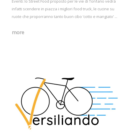
Eventi: lo Street Food proposto per le vie di Tonfano vedrà
infatti scendere in piazza i migliori food truck, le cucine su
ruote che proporranno tanto buon cibo ‘cotto e mangiato’ ...
more
Wp_friendlyvers