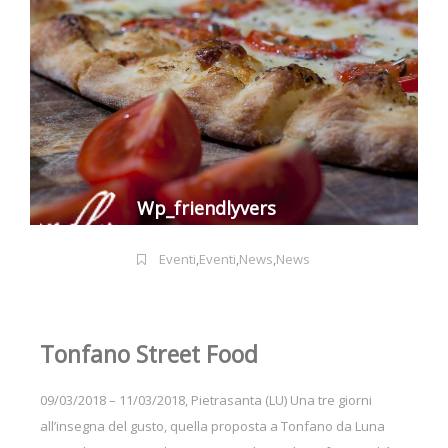
Wp_friendlyvers
Eventi
,
Eventi
,
News
,
News
Tonfano Street Food
09/03/2018 – 11/03/2018, Pietrasanta (LU) Una tre giorni
all’insegna del gusto, quella proposta a Tonfano da Luna