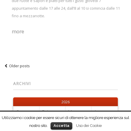
due ruote e sapori e piatti per tutti i gusti: giovedì 7
appuntamento dalle 17 alle 24, dall’8 al 10 si comincia dalle 11
fino a mezzanotte.
more
Older posts
Post navigation
ARCHIVI
2026
Gen
Feb
Mar
Apr
0
0
0
0
Posts
Posts
Posts
Posts
Utilizziamo i cookie per essere sicuri di ottenere la migliore esperienza sul
nostro sito.
Uso dei Cookie
Mag
Giu
Lug
Ago
Accetta
0
0
0
0
Posts
Posts
Posts
Posts