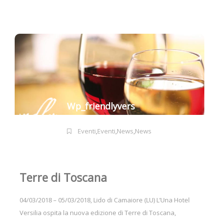
Wp_friendlyvers
Eventi
,
Eventi
,
News
,
News
Terre di Toscana
04/03/2018 – 05/03/2018, Lido di Camaiore (LU) L’Una Hotel
Versilia ospita la nuova edizione di Terre di Toscana,