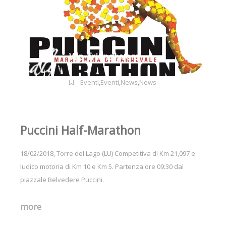
Wp_friendlyvers
Eventi
,
Eventi
,
News
,
News
Puccini Half-Marathon
18/02/2018, Torre del Lago (LU) Competitiva di Km 21,097 e
ludico motoria di Km 10 e Km 5. Partenza ore 09:30 dal
piazzale Belvedere Puccini.
more