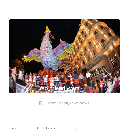
Wp_friendlyvers
Eventi
,
Eventi
,
News
,
News